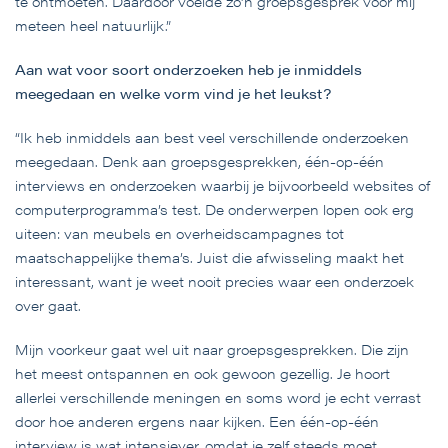
te ontmoeten. Daardoor voelde zo’n groepsgesprek voor mij
meteen heel natuurlijk.”
Aan wat voor soort onderzoeken heb je inmiddels
meegedaan en welke vorm vind je het leukst?
“Ik heb inmiddels aan best veel verschillende onderzoeken
meegedaan. Denk aan groepsgesprekken, één-op-één
interviews en onderzoeken waarbij je bijvoorbeeld websites of
computerprogramma’s test. De onderwerpen lopen ook erg
uiteen: van meubels en overheidscampagnes tot
maatschappelijke thema’s. Juist die afwisseling maakt het
interessant, want je weet nooit precies waar een onderzoek
over gaat.
Mijn voorkeur gaat wel uit naar groepsgesprekken. Die zijn
het meest ontspannen en ook gewoon gezellig. Je hoort
allerlei verschillende meningen en soms word je echt verrast
door hoe anderen ergens naar kijken. Een één-op-één
interview is wat intensiever, omdat je zelf steeds moet